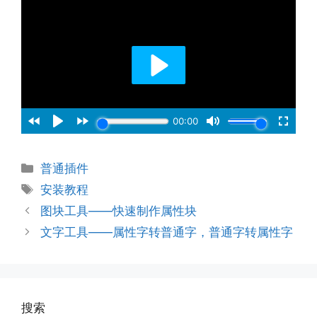
分
普通插件
类
标
安装教程
签
图块工具——快速制作属性块
文字工具——属性字转普通字，普通字转属性字
搜索