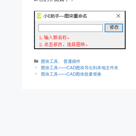
分
图块工具
、
普通插件
类
图块工具——CAD图块导出到本地文件夹
图块工具——CAD图块批量替换