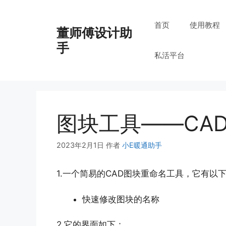
跳
至
首页
使用教程
董师傅设计助
内
容
手
私活平台
图块工具——CA
2023年2月1日
作者
小E暖通助手
1.一个简易的CAD图块重命名工具，它有以
快速修改图块的名称
2.它的界面如下：